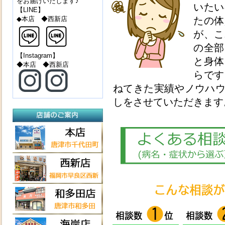
をお届けいたします♪
いたい
【LINE】
◆本店 ◆西新店
たの体
が、こ
の全部
【Instagram】
と身体
◆本店 ◆西新店
らです
ねてきた実績やノウハ
しをさせていただきます