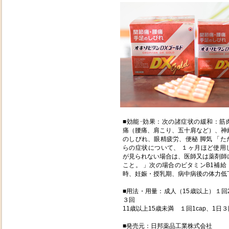
■効能･効果：次の諸症状の緩和：筋
痛（腰痛、肩こり、五十肩など）、神
のしびれ、眼精疲労、便秘 脚気 「た
らの症状について、 １ヶ月ほど使用
が見られない場合は、医師又は薬剤師
こと。 」次の場合のビタミンB1補給
時、妊娠・授乳期、病中病後の体力低
■用法・用量：成人（15歳以上）１回2
３回
11歳以上15歳未満 １回1cap、1日
■発売元：日邦薬品工業株式会社