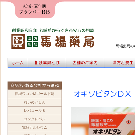
馬場薬局の
長城ワコンＭゴールド錠
れいめいしん
レバコールＳ
コンクレバン
電解カルシウム