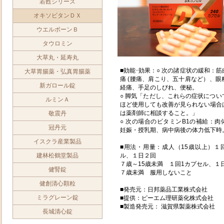
若甦シリーズ
オキソビタンＤＸ
ウエルボーンＢ
タウロミン
大草丸・延寿丸
■効能･効果：○ 次の諸症状の緩和：
大草胃腸薬・弘真胃腸薬
痛 (腰痛、肩こり、五十肩など）、眼
新ガロール錠
経痛、手足のしびれ、便秘。
○ 脚気「ただし、これらの症状につい
ルミンＡ
ほど使用しても改善が見られない場合
は薬剤師に相談すること。」
敬震丹
○ 次の場合のビタミンB1の補給：肉
冠丹元
妊娠・授乳期、病中病後の体力低下時
イスクラ産業製品
■用法・用量：成人（15歳以上）１
建林松鶴堂製品
ル、１日２回
７歳～15歳未満 １回1カプセル、１
健腎錠
７歳未満 服用しないこと
健創清心顆粒
■発売元：日邦薬品工業株式会社
ミラグレーン錠
■提供：ピーエム理研薬化株式会社
■製造発売元： 滋賀県製薬株式会社
長城清心錠